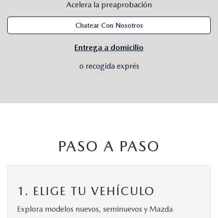
SUBMIT YOUR REFERRAL
2026 MAZDA CX-70
Acelera la preaprobación
Chatear Con Nosotros
WHY BUY FROM US
2026 MAZDA CX-90
Entrega a domicilio
ANDY & PHIL PODCAST & SOCIALS
2026 MAZDA3 HATCHBACK
o recogida exprés
LEARN MORE ABOUT INCENTIVES
2026 MAZDA CX-5 GOOGLE BUILT-IN TECH
OUR BLOG
2026 MAZDA CX-50
PASO A PASO
1. ELIGE TU VEHÍCULO
Explora modelos nuevos, seminuevos y Mazda