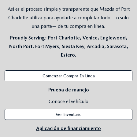
COMPARE THE MAZDA CX-5
CERTIFIED PRE-OWNED VEHICLES
PRE-OWNED SPECIALS
SERVICE DEPARTMENT
FINANCE
Así es el proceso simple y transparente que Mazda of Port
COMPARE THE MAZDA CX-50
Charlotte utiliza para ayudarte a completar todo —o solo
WHY BUY MAZDA CERTIFIED
SERVICE & PARTS SPECIALS
REQUEST AN APPOINTMENT
FINANCE DEPARTMENT
ABOUT US
una parte— de tu compra en línea.
COMPARE THE MAZDA CX-30
CARFAX 1 OWNER
Proudly Serving:
Port Charlotte, Venice, Englewood,
RECALL INFORMATION
PAYMENT CALCULATOR
ABOUT US
RESEARCH
North Port, Fort Myers, Siesta Key, Arcadia, Sarasota,
COMPARE THE MAZDA CX-90
FINANCE APPLICATION
ASK A TECH
Estero.
FINANCE APPLICATION
MEET OUR STAFF
RESEARCH
MAZDA RESOURCES
COMPARE THE MAZDA CX-70
24/7 SERVICE DROP-OFF & PICK UP
BENEFITS OF LEASING A MAZDA
CAREERS
2026 MAZDA CX-5
Comenzar Compra En Línea
COMPARE THE MAZDA CX-50 HYBRID
AUTO SERVICE PORT CHARLOTTE, FL
Prueba de manejo
HOURS & DIRECTIONS
2026 MAZDA CX-30
FINANCE APPLICATION
Conoce el vehículo
PREPARE YOUR CAR FOR A HURRICANE
CONTACT US
2026 MAZDA3 SEDAN
Ver Inventario
PARTS DEPARTMENT
CUSTOMER REFERRAL PROGRAM
2026 MAZDA CX-50 HYBRID
Aplicación de financiamiento